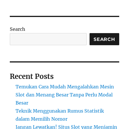
Search
SEARCH
Recent Posts
Temukan Cara Mudah Mengalahkan Mesin
Slot dan Menang Besar Tanpa Perlu Modal
Besar
Teknik Menggunakan Rumus Statistik
dalam Memilih Nomor
Jangan Lewatkan! Situs Slot yang Menjamin