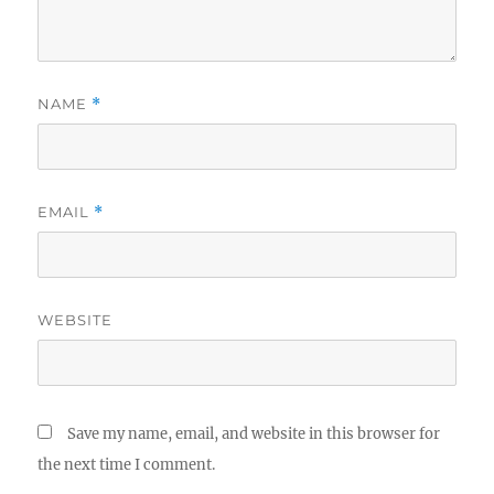
NAME
*
EMAIL
*
WEBSITE
Save my name, email, and website in this browser for
the next time I comment.