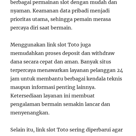
berbagai permainan slot dengan mudah dan
nyaman. Keamanan data pribadi menjadi
prioritas utama, sehingga pemain merasa
percaya diri saat bermain.
Menggunakan link slot Toto juga
memudahkan proses deposit dan withdraw
dana secara cepat dan aman. Banyak situs
terpercaya menawarkan layanan pelanggan 24
jam untuk membantu berbagai kendala teknis
maupun informasi penting lainnya.
Ketersediaan layanan ini membuat
pengalaman bermain semakin lancar dan
menyenangkan.
Selain itu, link slot Toto sering diperbarui agar