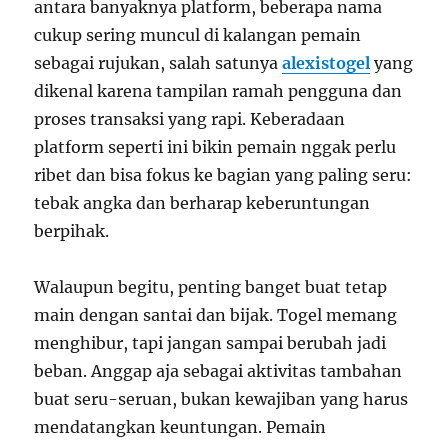
antara banyaknya platform, beberapa nama
cukup sering muncul di kalangan pemain
sebagai rujukan, salah satunya
alexistogel
yang
dikenal karena tampilan ramah pengguna dan
proses transaksi yang rapi. Keberadaan
platform seperti ini bikin pemain nggak perlu
ribet dan bisa fokus ke bagian yang paling seru:
tebak angka dan berharap keberuntungan
berpihak.
Walaupun begitu, penting banget buat tetap
main dengan santai dan bijak. Togel memang
menghibur, tapi jangan sampai berubah jadi
beban. Anggap aja sebagai aktivitas tambahan
buat seru-seruan, bukan kewajiban yang harus
mendatangkan keuntungan. Pemain