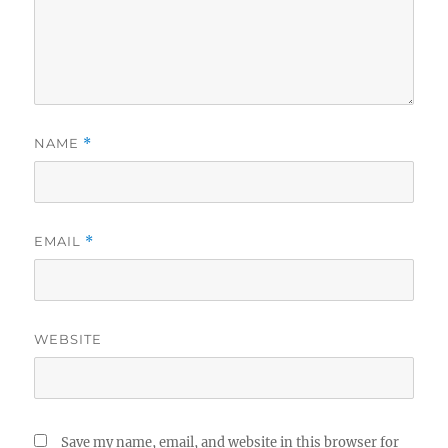
NAME
*
EMAIL
*
WEBSITE
Save my name, email, and website in this browser for