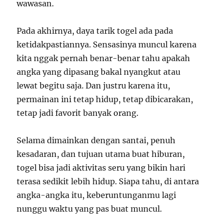
wawasan.
Pada akhirnya, daya tarik togel ada pada
ketidakpastiannya. Sensasinya muncul karena
kita nggak pernah benar-benar tahu apakah
angka yang dipasang bakal nyangkut atau
lewat begitu saja. Dan justru karena itu,
permainan ini tetap hidup, tetap dibicarakan,
tetap jadi favorit banyak orang.
Selama dimainkan dengan santai, penuh
kesadaran, dan tujuan utama buat hiburan,
togel bisa jadi aktivitas seru yang bikin hari
terasa sedikit lebih hidup. Siapa tahu, di antara
angka-angka itu, keberuntunganmu lagi
nunggu waktu yang pas buat muncul.