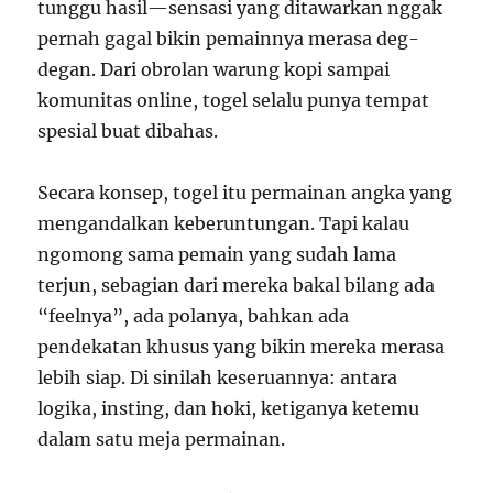
tunggu hasil—sensasi yang ditawarkan nggak
pernah gagal bikin pemainnya merasa deg-
degan. Dari obrolan warung kopi sampai
komunitas online, togel selalu punya tempat
spesial buat dibahas.
Secara konsep, togel itu permainan angka yang
mengandalkan keberuntungan. Tapi kalau
ngomong sama pemain yang sudah lama
terjun, sebagian dari mereka bakal bilang ada
“feelnya”, ada polanya, bahkan ada
pendekatan khusus yang bikin mereka merasa
lebih siap. Di sinilah keseruannya: antara
logika, insting, dan hoki, ketiganya ketemu
dalam satu meja permainan.