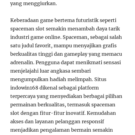
yang menggiurkan.
Keberadaan game bertema futuristik seperti
spaceman slot semakin menambah daya tarik
industri game online. Spaceman, sebagai salah
satu judul favorit, mampu menyajikan grafis
berkualitas tinggi dan gameplay yang memacu
adrenalin. Pengguna dapat menikmati sensasi
menjelajahi luar angkasa sembari
mengumpulkan hadiah melimpah. Situs
indowin168 dikenal sebagai platform
terpercaya yang menyediakan berbagai pilihan
permainan berkualitas, termasuk spaceman
slot dengan fitur-fitur inovatif. Kemudahan
akses dan layanan pelanggan responsif
menjadikan pengalaman bermain semakin