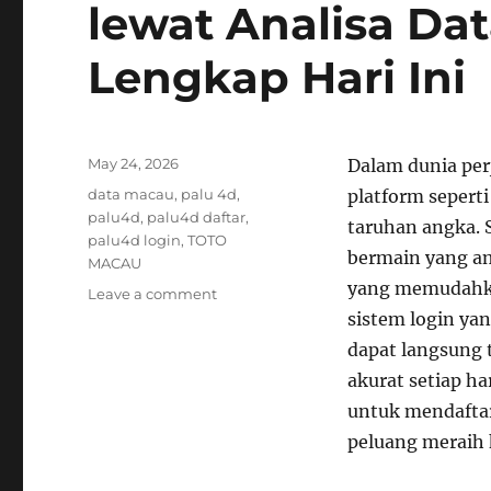
lewat Analisa Da
Lengkap Hari Ini
Posted
May 24, 2026
Dalam dunia per
on
Tags
data macau
,
palu 4d
,
platform sepert
palu4d
,
palu4d daftar
,
taruhan angka. 
palu4d login
,
TOTO
bermain yang am
MACAU
yang memudahka
on
Leave a comment
Tingkatkan
sistem login ya
Peluang
dapat langsung t
Menang
akurat setiap h
Besar
lewat
untuk mendaftar
Analisa
peluang meraih
Data
Macau