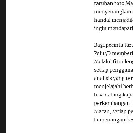
taruhan toto Ma
menyenangkan d
handal menjadik
ingin mendapat
Bagi pecinta ta
Palu4D memberi 
Melalui fitur le
setiap pengguna
analisis yang te
menjelajahi ber
bisa datang kap
perkembangan te
Macau, setiap p
kemenangan besa