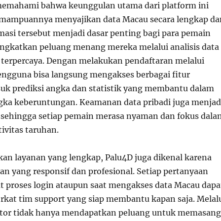
memahami bahwa keunggulan utama dari platform ini
kemampuannya menyajikan data Macau secara lengkap da
rmasi tersebut menjadi dasar penting bagi para pemain
ngkatkan peluang menang mereka melalui analisis data
 terpercaya. Dengan melakukan pendaftaran melalui
engguna bisa langsung mengakses berbagai fitur
uk prediksi angka dan statistik yang membantu dalam
ka keberuntungan. Keamanan data pribadi juga menjad
, sehingga setiap pemain merasa nyaman dan fokus dala
ivitas taruhan.
an layanan yang lengkap, Palu4D juga dikenal karena
an yang responsif dan profesional. Setiap pertanyaan
at proses login ataupun saat mengakses data Macau dapa
erkat tim support yang siap membantu kapan saja. Melal
ettor tidak hanya mendapatkan peluang untuk memasang