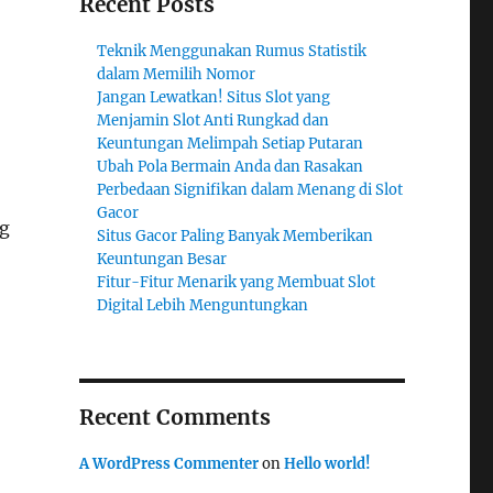
Recent Posts
Teknik Menggunakan Rumus Statistik
dalam Memilih Nomor
Jangan Lewatkan! Situs Slot yang
Menjamin Slot Anti Rungkad dan
Keuntungan Melimpah Setiap Putaran
Ubah Pola Bermain Anda dan Rasakan
Perbedaan Signifikan dalam Menang di Slot
Gacor
ng
Situs Gacor Paling Banyak Memberikan
Keuntungan Besar
Fitur-Fitur Menarik yang Membuat Slot
Digital Lebih Menguntungkan
Recent Comments
A WordPress Commenter
on
Hello world!