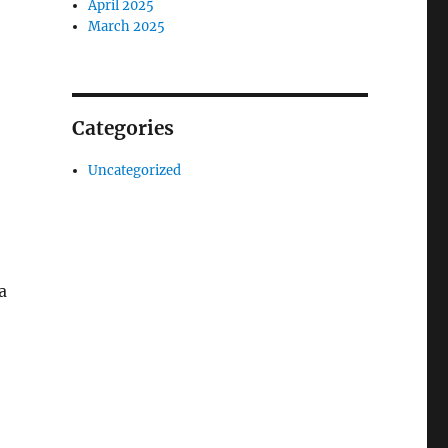
April 2025
March 2025
Categories
Uncategorized
a