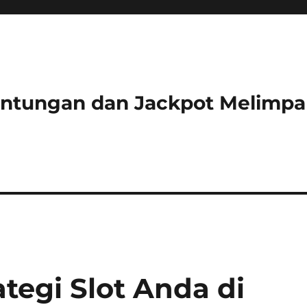
untungan dan Jackpot Melimp
egi Slot Anda di