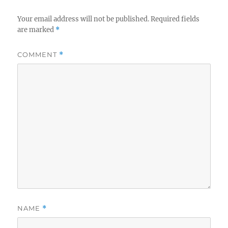
Your email address will not be published.
Required fields
are marked
*
COMMENT
*
NAME
*