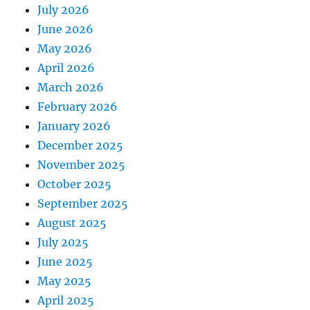
July 2026
June 2026
May 2026
April 2026
March 2026
February 2026
January 2026
December 2025
November 2025
October 2025
September 2025
August 2025
July 2025
June 2025
May 2025
April 2025