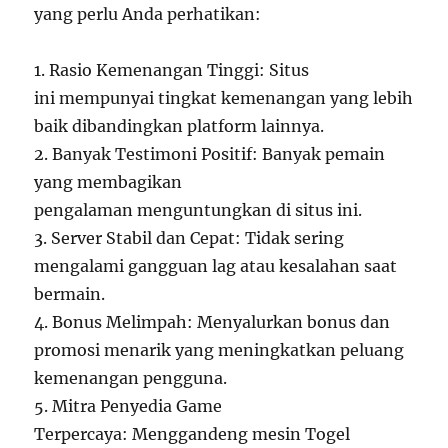
yang perlu Anda perhatikan:
1. Rasio Kemenangan Tinggi: Situs
ini mempunyai tingkat kemenangan yang lebih
baik dibandingkan platform lainnya.
2. Banyak Testimoni Positif: Banyak pemain
yang membagikan
pengalaman menguntungkan di situs ini.
3. Server Stabil dan Cepat: Tidak sering
mengalami gangguan lag atau kesalahan saat
bermain.
4. Bonus Melimpah: Menyalurkan bonus dan
promosi menarik yang meningkatkan peluang
kemenangan pengguna.
5. Mitra Penyedia Game
Terpercaya: Menggandeng mesin Togel