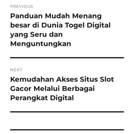
Post
PREVIOUS
navigation
Panduan Mudah Menang
Previous
post:
besar di Dunia Togel Digital
yang Seru dan
Menguntungkan
NEXT
Kemudahan Akses Situs Slot
Next
post:
Gacor Melalui Berbagai
Perangkat Digital