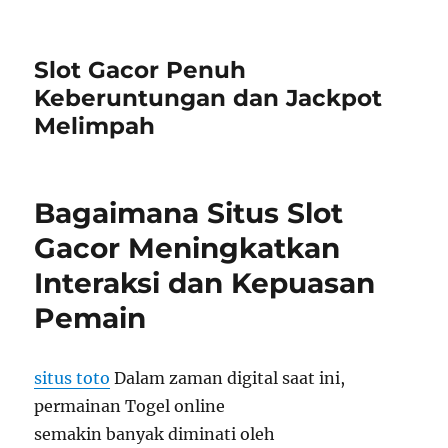
Slot Gacor Penuh
Keberuntungan dan Jackpot
Melimpah
Bagaimana Situs Slot
Gacor Meningkatkan
Interaksi dan Kepuasan
Pemain
situs toto
Dalam zaman digital saat ini,
permainan Togel online
semakin banyak diminati oleh