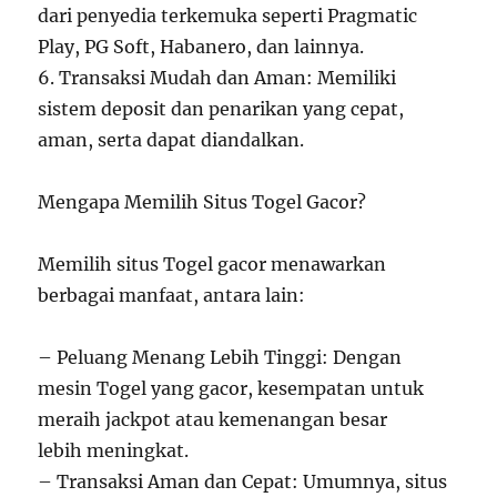
dari penyedia terkemuka seperti Pragmatic
Play, PG Soft, Habanero, dan lainnya.
6. Transaksi Mudah dan Aman: Memiliki
sistem deposit dan penarikan yang cepat,
aman, serta dapat diandalkan.
Mengapa Memilih Situs Togel Gacor?
Memilih situs Togel gacor menawarkan
berbagai manfaat, antara lain:
– Peluang Menang Lebih Tinggi: Dengan
mesin Togel yang gacor, kesempatan untuk
meraih jackpot atau kemenangan besar
lebih meningkat.
– Transaksi Aman dan Cepat: Umumnya, situs