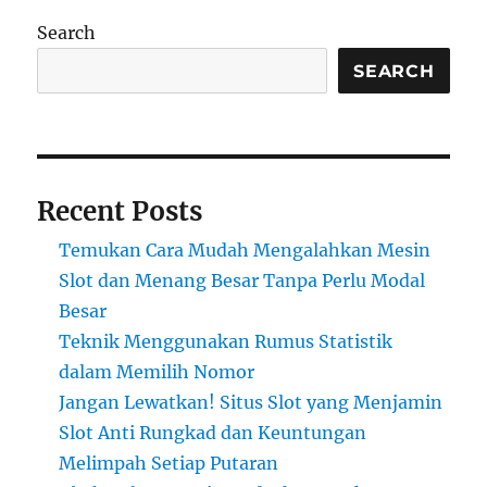
Search
SEARCH
Recent Posts
Temukan Cara Mudah Mengalahkan Mesin
Slot dan Menang Besar Tanpa Perlu Modal
Besar
Teknik Menggunakan Rumus Statistik
dalam Memilih Nomor
Jangan Lewatkan! Situs Slot yang Menjamin
Slot Anti Rungkad dan Keuntungan
Melimpah Setiap Putaran