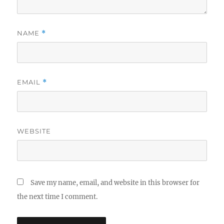
NAME
*
EMAIL
*
WEBSITE
Save my name, email, and website in this browser for
the next time I comment.