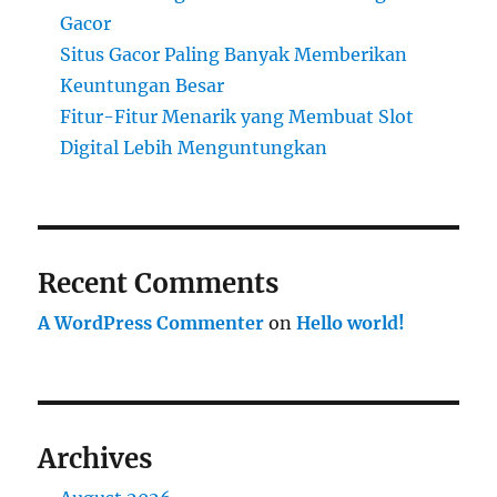
Gacor
Situs Gacor Paling Banyak Memberikan
Keuntungan Besar
Fitur-Fitur Menarik yang Membuat Slot
Digital Lebih Menguntungkan
Recent Comments
A WordPress Commenter
on
Hello world!
Archives