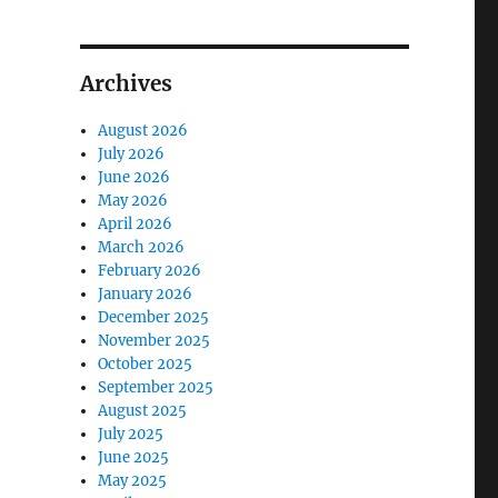
Archives
August 2026
July 2026
June 2026
May 2026
April 2026
March 2026
February 2026
January 2026
December 2025
November 2025
October 2025
September 2025
August 2025
July 2025
June 2025
May 2025