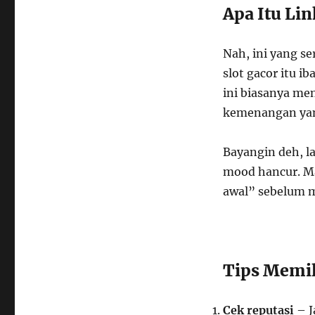
Apa Itu Lin
Nah, ini yang se
slot gacor itu i
ini biasanya me
kemenangan yang 
Bayangin deh, la
mood hancur. Ma
awal” sebelum 
Tips Memil
Cek reputasi
– J