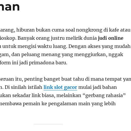
man
ekarang, hiburan bukan cuma soal nongkrong di kafe atau
ioskop. Banyak orang justru melirik dunia
judi online
ru untuk mengisi waktu luang. Dengan akses yang mudah
gam, dan peluang menang yang menggiurkan, nggak
form ini jadi primadona baru.
eseruan itu, penting banget buat tahu di mana tempat ya
. Di sinilah istilah
link slot gacor
mulai jadi bahan
ukan sekadar link biasa, melainkan “gerbang rahasia”
 membawa pemain ke pengalaman main yang lebih