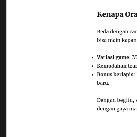
Kenapa Ora
Beda dengan car
bisa main kapan 
Variasi game
: M
Kemudahan tran
Bonus berlapis
:
baru.
Dengan begitu, 
dengan gaya ma