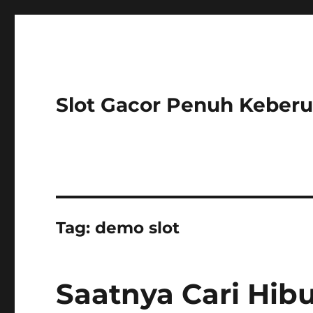
Slot Gacor Penuh Keber
Tag:
demo slot
Saatnya Cari Hib