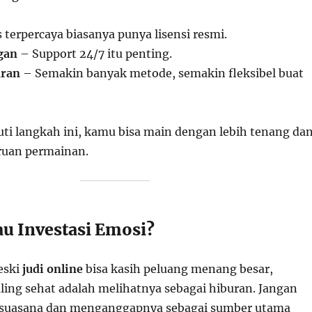
 terpercaya biasanya punya lisensi resmi.
gan
– Support 24/7 itu penting.
aran
– Semakin banyak metode, semakin fleksibel buat
i langkah ini, kamu bisa main dengan lebih tenang da
ruan permainan.
au Investasi Emosi?
eski
judi online
bisa kasih peluang menang besar,
ling sehat adalah melihatnya sebagai hiburan. Jangan
 suasana dan menganggapnya sebagai sumber utama