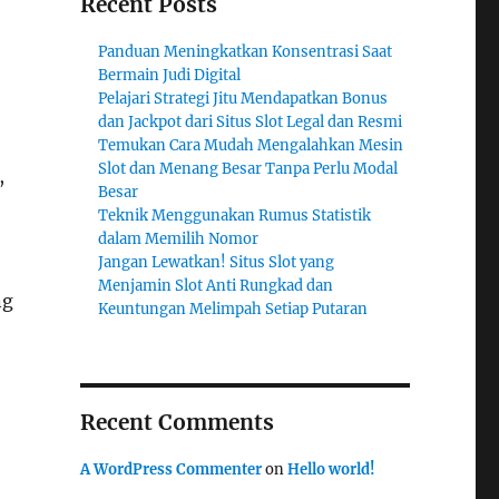
Recent Posts
Panduan Meningkatkan Konsentrasi Saat
Bermain Judi Digital
Pelajari Strategi Jitu Mendapatkan Bonus
dan Jackpot dari Situs Slot Legal dan Resmi
Temukan Cara Mudah Mengalahkan Mesin
Slot dan Menang Besar Tanpa Perlu Modal
,
Besar
Teknik Menggunakan Rumus Statistik
dalam Memilih Nomor
Jangan Lewatkan! Situs Slot yang
Menjamin Slot Anti Rungkad dan
ng
Keuntungan Melimpah Setiap Putaran
Recent Comments
A WordPress Commenter
on
Hello world!