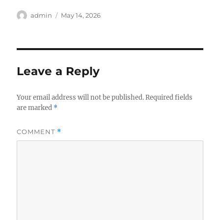
Author
Posted
admin
May 14, 2026
on
Leave a Reply
Your email address will not be published.
Required fields
are marked
*
COMMENT
*