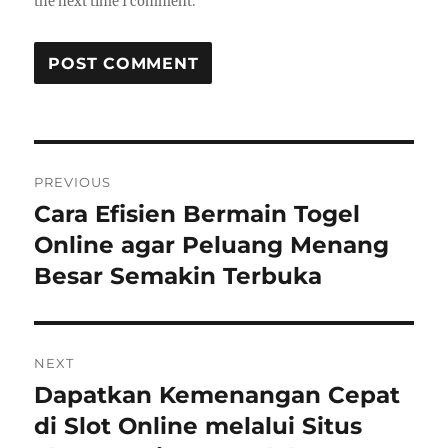
the next time I comment.
Post
PREVIOUS
navigation
Cara Efisien Bermain Togel
Previous
post:
Online agar Peluang Menang
Besar Semakin Terbuka
NEXT
Dapatkan Kemenangan Cepat
Next
post:
di Slot Online melalui Situs