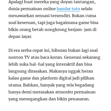
Apalagi buat mereka yang doyan tantangan,
dunia permainan online
bandar toto
selalu
menawarkan sensasi tersendiri. Bukan cuma
soal keseruan, tapi juga bagaimana game bisa
bikin orang betah nongkrong berjam-jam di
depan layar.
Di era serba cepat ini, hiburan bukan lagi soal
nonton TV atau baca koran. Generasi sekarang
lebih suka hal-hal yang interaktif dan bisa
langsung dirasakan. Makanya nggak heran
kalau game dan platform digital jadi pilihan
utama. Bahkan, banyak yang rela begadang
hanya demi merasakan atmosfer permainan
yang menegangkan dan bikin penasaran.