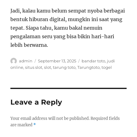
Jadi, kalau kamu belum sempat nyoba berbagai
bentuk hiburan digital, mungkin ini saat yang
tepat. Siapa tahu, kamu bakal nemuin
pengalaman seru yang bisa bikin hari-hari
lebih berwarna.
Author
Posted
Tags
admin
September 13, 2025
bandar toto
,
judi
on
online
,
situs slot
,
slot
,
tarung toto
,
Tarungtoto
,
togel
Leave a Reply
Your email address will not be published.
Required fields
are marked
*