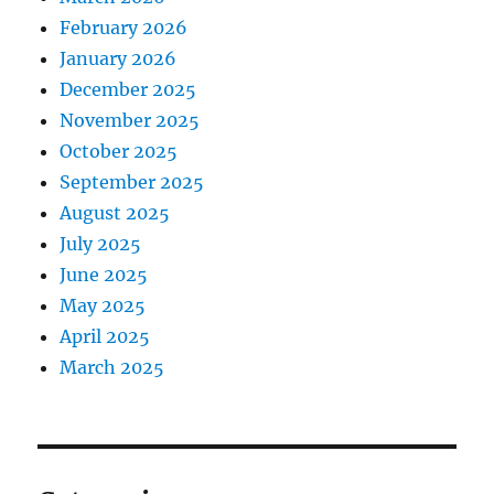
February 2026
January 2026
December 2025
November 2025
October 2025
September 2025
August 2025
July 2025
June 2025
May 2025
April 2025
March 2025