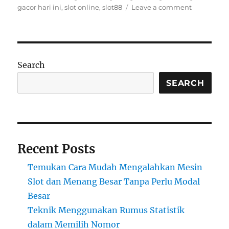
on
gacor hari ini
,
slot online
,
slot88
Leave a comment
Tingkatka
Winrate
di
Slot88
dengan
Search
Teknik
Baru
SEARCH
Recent Posts
Temukan Cara Mudah Mengalahkan Mesin
Slot dan Menang Besar Tanpa Perlu Modal
Besar
Teknik Menggunakan Rumus Statistik
dalam Memilih Nomor