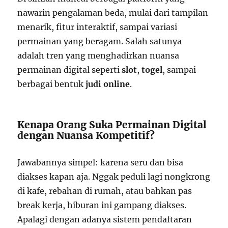
nawarin pengalaman beda, mulai dari tampilan
menarik, fitur interaktif, sampai variasi
permainan yang beragam. Salah satunya
adalah tren yang menghadirkan nuansa
permainan digital seperti
slot
,
togel
, sampai
berbagai bentuk
judi online
.
Kenapa Orang Suka Permainan Digital
dengan Nuansa Kompetitif?
Jawabannya simpel: karena seru dan bisa
diakses kapan aja. Nggak peduli lagi nongkrong
di kafe, rebahan di rumah, atau bahkan pas
break kerja, hiburan ini gampang diakses.
Apalagi dengan adanya sistem pendaftaran