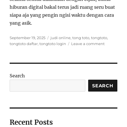
hiburan digital bakal terus jadi ruang seru buat
siapa aja yang pengin ngisi waktu dengan cara
yang asik.
Posted
Tags
September 19, 2025
judi online
,
tong toto
,
tongtoto
,
on
on
tongtoto daftar
,
tongtoto login
Leave a comment
Dunia
Hiburan
Digital
yang
Semakin
Search
Seru
untuk
SEARCH
Generasi
Online
Recent Posts