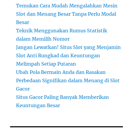
Temukan Cara Mudah Mengalahkan Mesin
Slot dan Menang Besar Tanpa Perlu Modal
Besar
Teknik Menggunakan Rumus Statistik
dalam Memilih Nomor
Jangan Lewatkan! Situs Slot yang Menjamin
Slot Anti Rungkad dan Keuntungan
Melimpah Setiap Putaran
Ubah Pola Bermain Anda dan Rasakan
Perbedaan Signifikan dalam Menang di Slot
Gacor
Situs Gacor Paling Banyak Memberikan
Keuntungan Besar