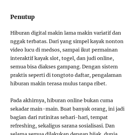
Penutup
Hiburan digital makin lama makin variatif dan
nggak terbatas. Dari yang simpel kayak nonton
video lucu di medsos, sampai ikut permainan
interaktif kayak slot, togel, dan judi online,
semua bisa diakses gampang. Dengan sistem
praktis seperti di tongtoto daftar, pengalaman
hiburan makin terasa mulus tanpa ribet.
Pada akhirnya, hiburan online bukan cuma
sekadar main-main. Buat banyak orang, ini jadi
bagian dari rutinitas sehari-hari, tempat
refreshing, sekaligus sarana sosialisasi. Dan
selama semua dilakukan dengan bijak, dunia