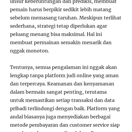
unsur keberuntungan dan prediksi, membuat
pemain harus berpikir sedikit lebih matang
sebelum memasang taruhan. Meskipun terlihat
sederhana, strategi tetap diperlukan agar
peluang menang bisa maksimal. Hal ini
membuat permainan semakin menarik dan
nggak monoton.
Tentunya, semua pengalaman ini nggak akan
lengkap tanpa platform judi online yang aman
dan terpercaya. Keamanan dan kenyamanan
dalam bermain sangat penting, terutama
untuk memastikan setiap transaksi dan data
pribadi terlindungi dengan baik. Platform yang
andal biasanya juga menyediakan berbagai
metode pembayaran dan customer service siap