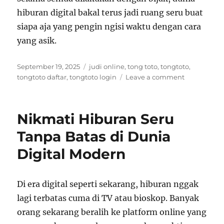
hiburan digital bakal terus jadi ruang seru buat
siapa aja yang pengin ngisi waktu dengan cara
yang asik.
Posted
Tags
September 19, 2025
judi online
,
tong toto
,
tongtoto
,
on
on
tongtoto daftar
,
tongtoto login
Leave a comment
Dunia
Hiburan
Digital
Nikmati Hiburan Seru
yang
Semakin
Tanpa Batas di Dunia
Seru
Digital Modern
untuk
Generasi
Online
Di era digital seperti sekarang, hiburan nggak
lagi terbatas cuma di TV atau bioskop. Banyak
orang sekarang beralih ke platform online yang