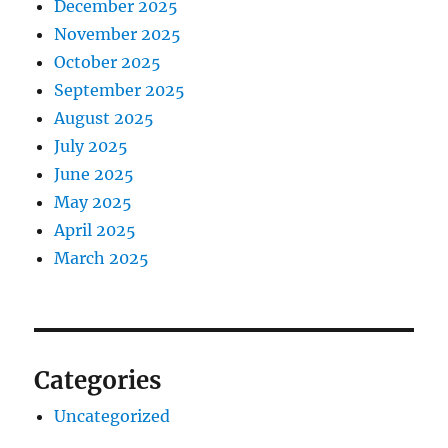
December 2025
November 2025
October 2025
September 2025
August 2025
July 2025
June 2025
May 2025
April 2025
March 2025
Categories
Uncategorized