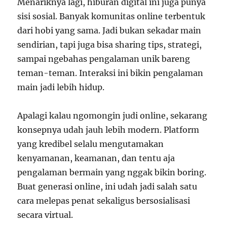
Menariknya lagi, hiburan digital ini juga punya
sisi sosial. Banyak komunitas online terbentuk
dari hobi yang sama. Jadi bukan sekadar main
sendirian, tapi juga bisa sharing tips, strategi,
sampai ngebahas pengalaman unik bareng
teman-teman. Interaksi ini bikin pengalaman
main jadi lebih hidup.
Apalagi kalau ngomongin judi online, sekarang
konsepnya udah jauh lebih modern. Platform
yang kredibel selalu mengutamakan
kenyamanan, keamanan, dan tentu aja
pengalaman bermain yang nggak bikin boring.
Buat generasi online, ini udah jadi salah satu
cara melepas penat sekaligus bersosialisasi
secara virtual.