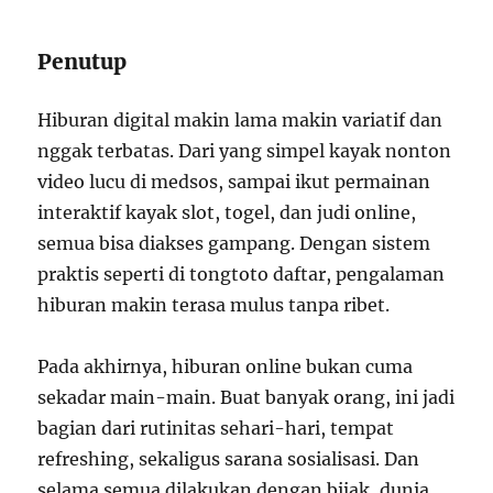
Penutup
Hiburan digital makin lama makin variatif dan
nggak terbatas. Dari yang simpel kayak nonton
video lucu di medsos, sampai ikut permainan
interaktif kayak slot, togel, dan judi online,
semua bisa diakses gampang. Dengan sistem
praktis seperti di tongtoto daftar, pengalaman
hiburan makin terasa mulus tanpa ribet.
Pada akhirnya, hiburan online bukan cuma
sekadar main-main. Buat banyak orang, ini jadi
bagian dari rutinitas sehari-hari, tempat
refreshing, sekaligus sarana sosialisasi. Dan
selama semua dilakukan dengan bijak, dunia