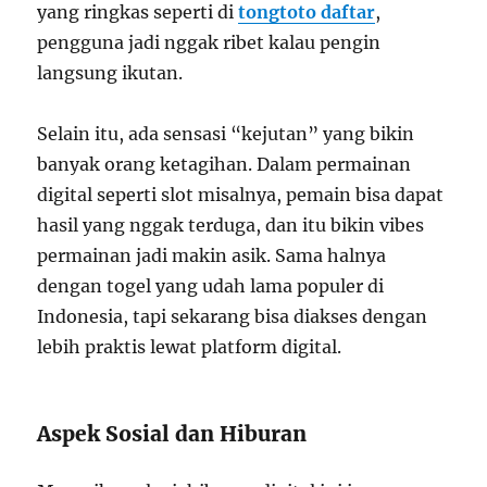
yang ringkas seperti di
tongtoto daftar
,
pengguna jadi nggak ribet kalau pengin
langsung ikutan.
Selain itu, ada sensasi “kejutan” yang bikin
banyak orang ketagihan. Dalam permainan
digital seperti slot misalnya, pemain bisa dapat
hasil yang nggak terduga, dan itu bikin vibes
permainan jadi makin asik. Sama halnya
dengan togel yang udah lama populer di
Indonesia, tapi sekarang bisa diakses dengan
lebih praktis lewat platform digital.
Aspek Sosial dan Hiburan