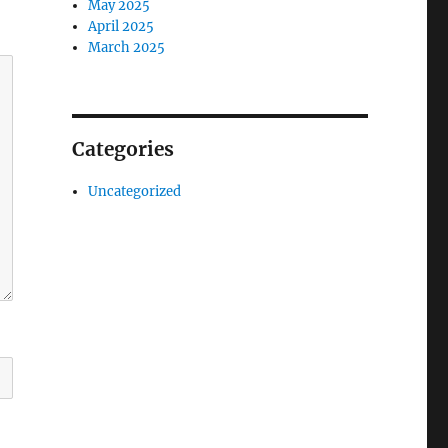
May 2025
April 2025
March 2025
Categories
Uncategorized