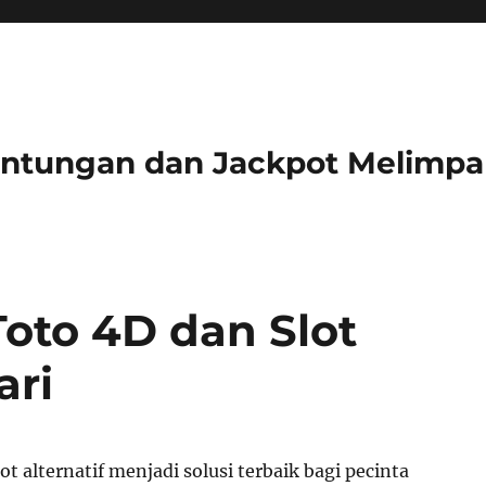
untungan dan Jackpot Melimp
oto 4D dan Slot
ari
ot alternatif menjadi solusi terbaik bagi pecinta