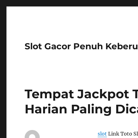
Slot Gacor Penuh Keber
Tempat Jackpot T
Harian Paling Dic
slot
Link Toto Sl