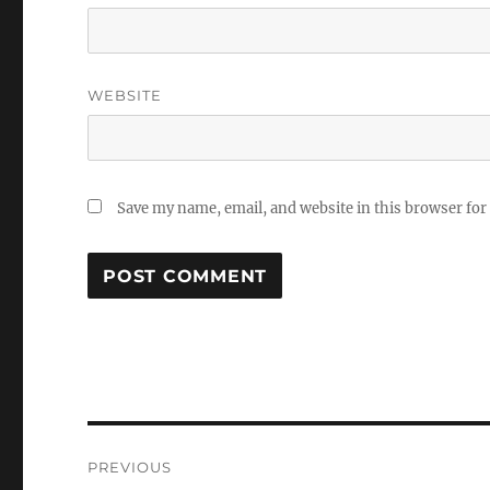
WEBSITE
Save my name, email, and website in this browser for
Post
PREVIOUS