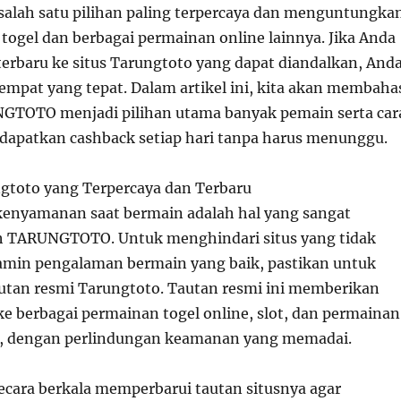
salah satu pilihan paling terpercaya dan menguntungka
togel dan berbagai permainan online lainnya. Jika Anda
terbaru ke situs Tarungtoto yang dapat diandalkan, And
tempat yang tepat. Dalam artikel ini, kita akan membaha
TOTO menjadi pilihan utama banyak pemain serta car
apatkan cashback setiap hari tanpa harus menunggu.
ngtoto yang Terpercaya dan Terbaru
enyamanan saat bermain adalah hal yang sangat
h TARUNGTOTO. Untuk menghindari situs yang tidak
amin pengalaman bermain yang baik, pastikan untuk
tan resmi Tarungtoto. Tautan resmi ini memberikan
ke berbagai permainan togel online, slot, dan permainan
a, dengan perlindungan keamanan yang memadai.
ara berkala memperbarui tautan situsnya agar