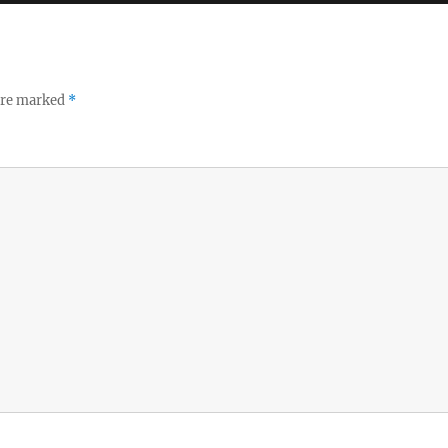
 are marked
*