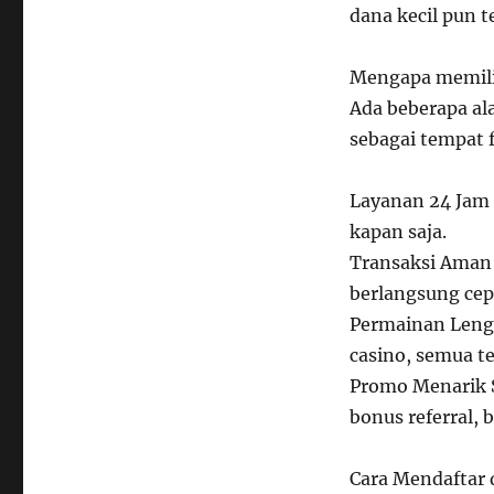
dana kecil pun t
Mengapa memi
Ada beberapa a
sebagai tempat 
Layanan 24 Jam
kapan saja.
Transaksi Aman 
berlangsung cep
Permainan Lengk
casino, semua te
Promo Menarik S
bonus referral,
Cara Mendaftar