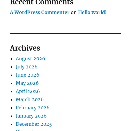
Recent Comments
A WordPress Commenter
on
Hello world!
Archives
August 2026
July 2026
June 2026
May 2026
April 2026
March 2026
February 2026
January 2026
December 2025