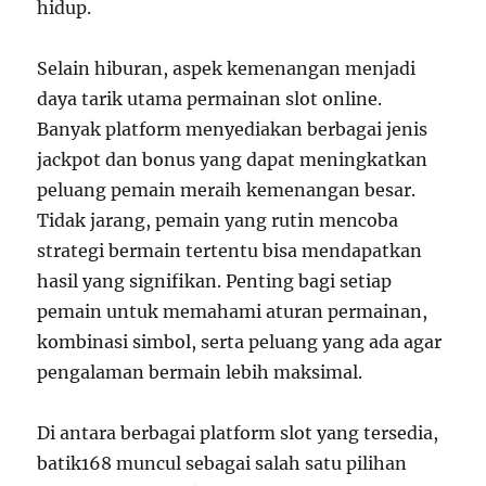
hidup.
Selain hiburan, aspek kemenangan menjadi
daya tarik utama permainan slot online.
Banyak platform menyediakan berbagai jenis
jackpot dan bonus yang dapat meningkatkan
peluang pemain meraih kemenangan besar.
Tidak jarang, pemain yang rutin mencoba
strategi bermain tertentu bisa mendapatkan
hasil yang signifikan. Penting bagi setiap
pemain untuk memahami aturan permainan,
kombinasi simbol, serta peluang yang ada agar
pengalaman bermain lebih maksimal.
Di antara berbagai platform slot yang tersedia,
batik168 muncul sebagai salah satu pilihan