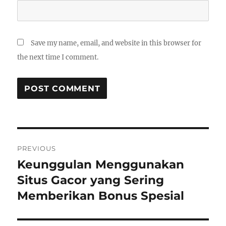
Save my name, email, and website in this browser for
the next time I comment.
Post
PREVIOUS
navigation
Keunggulan Menggunakan
Previous
post:
Situs Gacor yang Sering
Memberikan Bonus Spesial