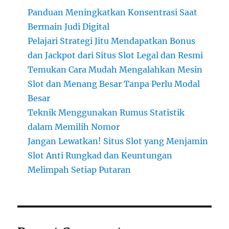
Panduan Meningkatkan Konsentrasi Saat
Bermain Judi Digital
Pelajari Strategi Jitu Mendapatkan Bonus
dan Jackpot dari Situs Slot Legal dan Resmi
Temukan Cara Mudah Mengalahkan Mesin
Slot dan Menang Besar Tanpa Perlu Modal
Besar
Teknik Menggunakan Rumus Statistik
dalam Memilih Nomor
Jangan Lewatkan! Situs Slot yang Menjamin
Slot Anti Rungkad dan Keuntungan
Melimpah Setiap Putaran