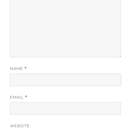
NAME
*
EMAIL
*
WEBSITE