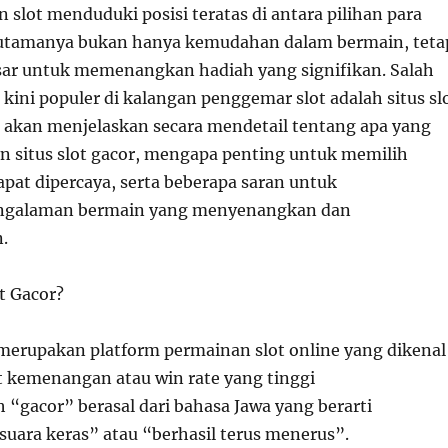
slot menduduki posisi teratas di antara pilihan para
 utamanya bukan hanya kemudahan dalam bermain, teta
sar untuk memenangkan hadiah yang signifikan. Salah
g kini populer di kalangan penggemar slot adalah situs sl
ni akan menjelaskan secara mendetail tentang apa yang
 situs slot gacor, mengapa penting untuk memilih
apat dipercaya, serta beberapa saran untuk
ngalaman bermain yang menyenangkan dan
.
ot Gacor?
r merupakan platform permainan slot online yang dikenal
t kemenangan atau win rate yang tinggi
lah “gacor” berasal dari bahasa Jawa yang berarti
uara keras” atau “berhasil terus menerus”.