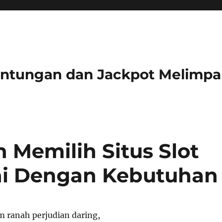
untungan dan Jackpot Melimp
Memilih Situs Slot
ai Dengan Kebutuhan
 ranah perjudian daring,