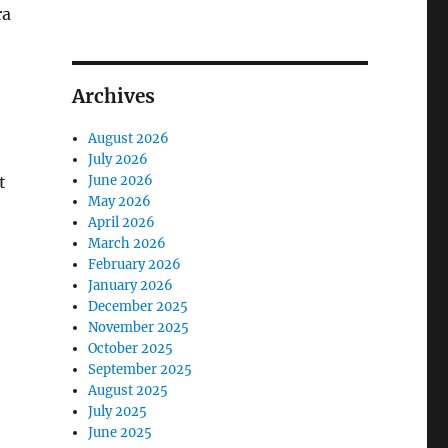
ra
Archives
August 2026
July 2026
t
June 2026
May 2026
April 2026
March 2026
February 2026
January 2026
December 2025
November 2025
October 2025
September 2025
August 2025
July 2025
June 2025