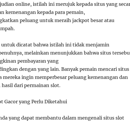
udian online, istilah ini merujuk kepada situs yang seca
an kemenangan kepada para pemain,
katkan peluang untuk meraih jackpot besar atau
impah.
untuk dicatat bahwa istilah ini tidak menjamin
enuhnya, melainkan menunjukkan bahwa situs tersebu
gkinan pembayaran yang
ndingkan dengan yang lain. Banyak pemain mencari situs
ena mereka ingin memperbesar peluang kemenangan dan
asil dari permainan slot.
lot Gacor yang Perlu Diketahui
nda yang dapat membantu dalam mengenali situs slot