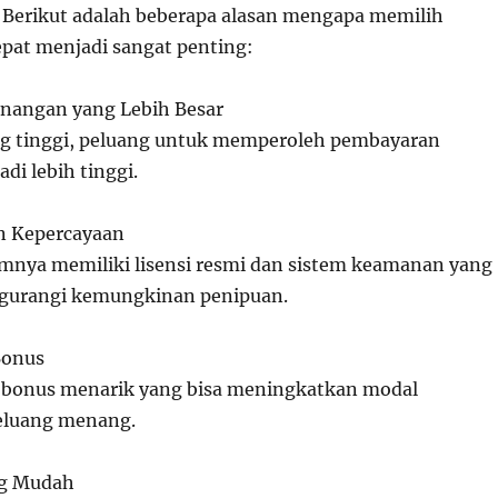
Berikut adalah beberapa alasan mengapa memilih
epat menjadi sangat penting:
nangan yang Lebih Besar
g tinggi, peluang untuk memperoleh pembayaran
di lebih tinggi.
 Kepercayaan
mnya memiliki lisensi resmi dan sistem keamanan yang
ngurangi kemungkinan penipuan.
Bonus
 bonus menarik yang bisa meningkatkan modal
eluang menang.
ng Mudah