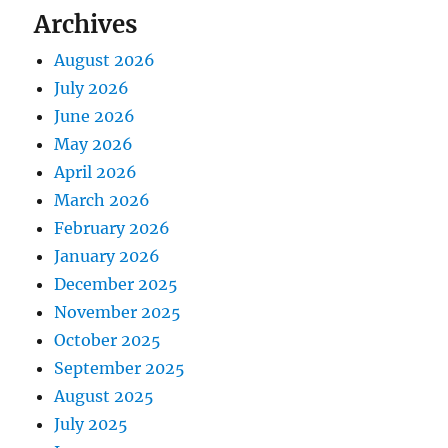
Archives
August 2026
July 2026
June 2026
May 2026
April 2026
March 2026
February 2026
January 2026
December 2025
November 2025
October 2025
September 2025
August 2025
July 2025