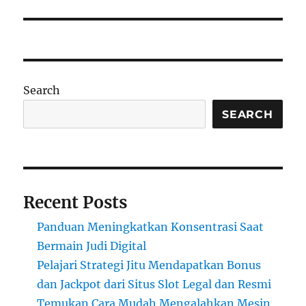
Search
SEARCH
Recent Posts
Panduan Meningkatkan Konsentrasi Saat
Bermain Judi Digital
Pelajari Strategi Jitu Mendapatkan Bonus
dan Jackpot dari Situs Slot Legal dan Resmi
Temukan Cara Mudah Mengalahkan Mesin