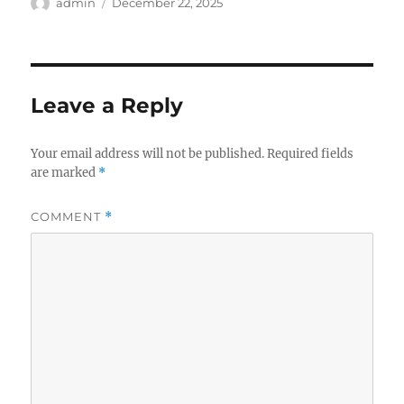
Author
Posted
admin
December 22, 2025
on
Leave a Reply
Your email address will not be published.
Required fields
are marked
*
COMMENT
*