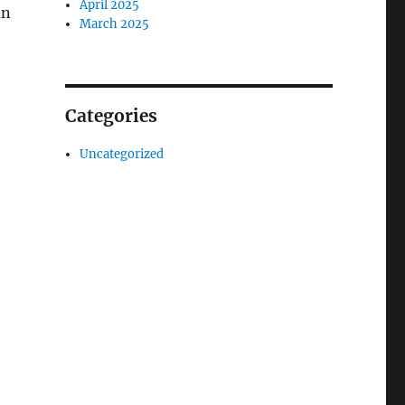
April 2025
an
March 2025
Categories
Uncategorized