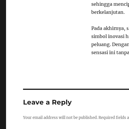
sehingga menci
berkelanjutan.
Pada akhirnya,
s
simbol inovasi 
peluang. Dengan
sensasi ini tan
Leave a Reply
Your email address will not be published.
Required fields