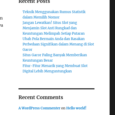
Recent Posts
Teknik Menggunakan Rumus Statistik
dalam Memilih Nomor
an
Jangan Lewatkan! Situs Slot yang
ya
Menjamin Slot Anti Rungkad dan
Keuntungan Melimpah Setiap Putaran
Ubah Pola Bermain Anda dan Rasakan
Perbedaan Signifikan dalam Menang di Slot
Gacor
Situs Gacor Paling Banyak Memberikan
Keuntungan Besar
Fitur-Fitur Menarik yang Membuat Slot
Digital Lebih Menguntungkan
Recent Comments
A WordPress Commenter
on
Hello world!