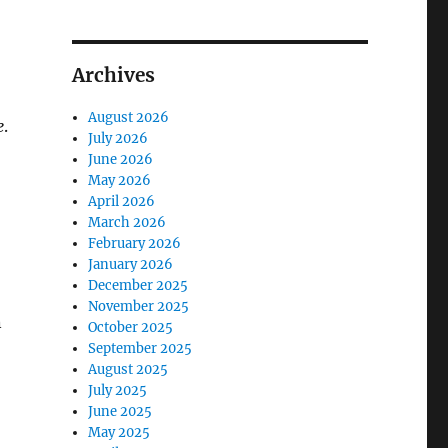
Archives
August 2026
e
.
July 2026
June 2026
May 2026
April 2026
March 2026
February 2026
January 2026
December 2025
November 2025
n
October 2025
September 2025
August 2025
July 2025
June 2025
May 2025