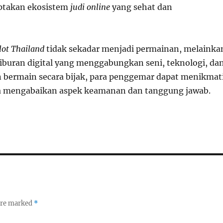
ptakan ekosistem
judi online
yang sehat dan
lot Thailand
tidak sekadar menjadi permainan, melainka
hiburan digital yang menggabungkan seni, teknologi, da
 bermain secara bijak, para penggemar dapat menikmat
pa mengabaikan aspek keamanan dan tanggung jawab.
 are marked
*