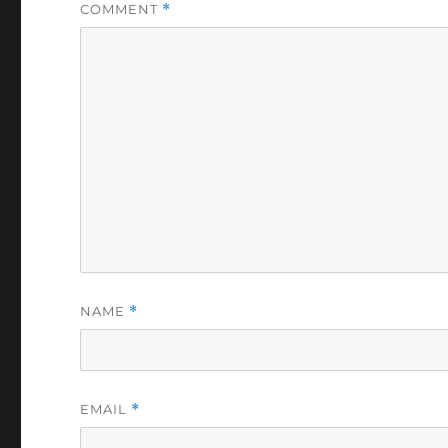
COMMENT
*
NAME
*
EMAIL
*