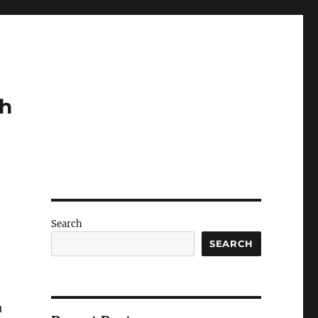
ah
Search
SEARCH
u