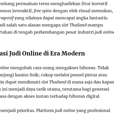
gembang permainan terus menghadirkan fitur inovatif
bonus interaktif,
free spins
dengan efek visual memukau,
rogresif
yang nilainya dapat mencapai angka fantastis.
jadi salah satu alasan mengapa
slot Thailand
mampu
rtahan di tengah perkembangan pesat industri
judi onlin
si Judi Online di Era Modern
nline
mengubah cara orang mengakses hiburan. Tidak
njungi kasino fisik; cukup melalui ponsel pintar atau
in dapat menikmati
slot Thailand
di mana saja dan kapa
tas ini menjadi daya tarik utama, terutama bagi generasi
asa dengan akses instan terhadap hiburan digital.
enjadi prioritas. Platform
judi online
yang profesional