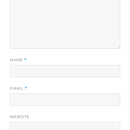
NAME
*
EMAIL
*
WEBSITE