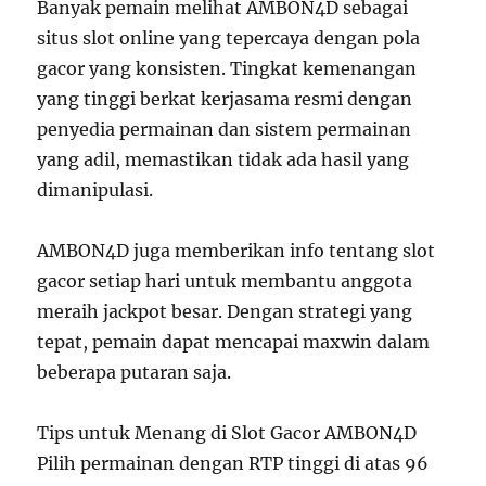
Banyak pemain melihat AMBON4D sebagai
situs slot online yang tepercaya dengan pola
gacor yang konsisten. Tingkat kemenangan
yang tinggi berkat kerjasama resmi dengan
penyedia permainan dan sistem permainan
yang adil, memastikan tidak ada hasil yang
dimanipulasi.
AMBON4D juga memberikan info tentang slot
gacor setiap hari untuk membantu anggota
meraih jackpot besar. Dengan strategi yang
tepat, pemain dapat mencapai maxwin dalam
beberapa putaran saja.
Tips untuk Menang di Slot Gacor AMBON4D
Pilih permainan dengan RTP tinggi di atas 96