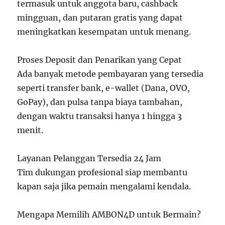
termasuk untuk anggota baru, cashback
mingguan, dan putaran gratis yang dapat
meningkatkan kesempatan untuk menang.
Proses Deposit dan Penarikan yang Cepat
Ada banyak metode pembayaran yang tersedia
seperti transfer bank, e-wallet (Dana, OVO,
GoPay), dan pulsa tanpa biaya tambahan,
dengan waktu transaksi hanya 1 hingga 3
menit.
Layanan Pelanggan Tersedia 24 Jam
Tim dukungan profesional siap membantu
kapan saja jika pemain mengalami kendala.
Mengapa Memilih AMBON4D untuk Bermain?