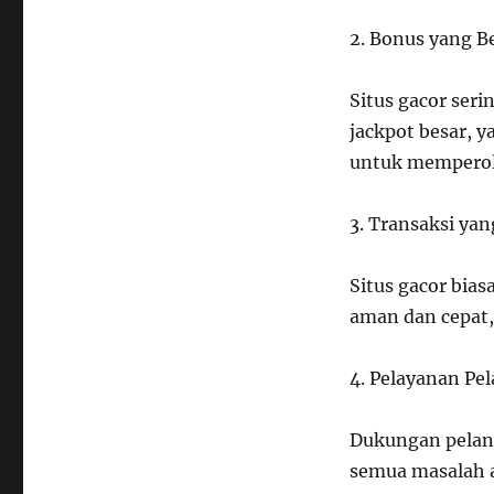
2. Bonus yang B
Situs gacor seri
jackpot besar, 
untuk memperol
3. Transaksi y
Situs gacor bia
aman dan cepat, 
4. Pelayanan Pe
Dukungan pelan
semua masalah a