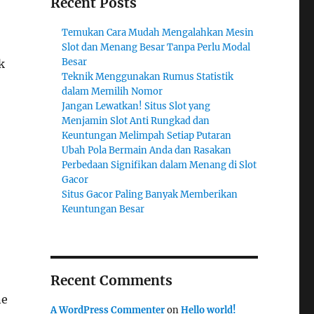
Recent Posts
Temukan Cara Mudah Mengalahkan Mesin
Slot dan Menang Besar Tanpa Perlu Modal
Besar
k
Teknik Menggunakan Rumus Statistik
dalam Memilih Nomor
Jangan Lewatkan! Situs Slot yang
Menjamin Slot Anti Rungkad dan
Keuntungan Melimpah Setiap Putaran
Ubah Pola Bermain Anda dan Rasakan
Perbedaan Signifikan dalam Menang di Slot
Gacor
Situs Gacor Paling Banyak Memberikan
Keuntungan Besar
Recent Comments
ne
A WordPress Commenter
on
Hello world!