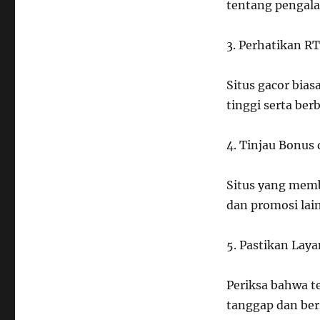
tentang pengala
3. Perhatikan RT
Situs gacor bi
tinggi serta ber
4. Tinjau Bonus
Situs yang memb
dan promosi la
5. Pastikan Lay
Periksa bahwa t
tanggap dan ber