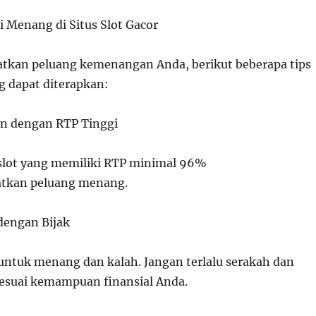
i Menang di Situs Slot Gacor
tkan peluang kemenangan Anda, berikut beberapa tips
g dapat diterapkan:
nan dengan RTP Tinggi
slot yang memiliki RTP minimal 96%
tkan peluang menang.
 dengan Bijak
untuk menang dan kalah. Jangan terlalu serakah dan
sesuai kemampuan finansial Anda.