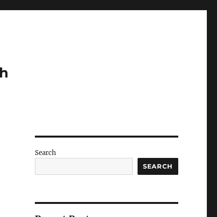
ah
Search
SEARCH