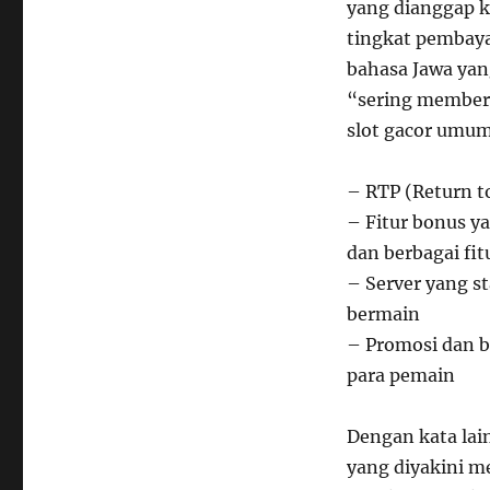
yang dianggap 
tingkat pembayar
bahasa Jawa yan
“sering memberi
slot gacor umum
– RTP (Return to
– Fitur bonus ya
dan berbagai fit
– Server yang st
bermain
– Promosi dan b
para pemain
Dengan kata lain
yang diyakini m