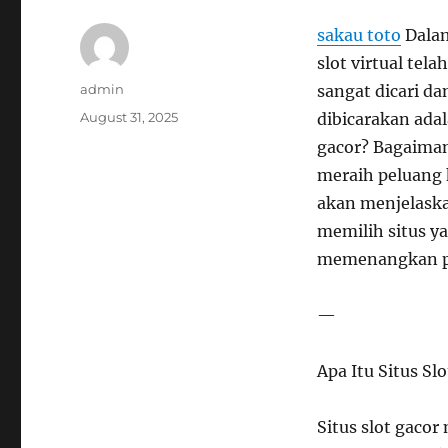
sakau toto
Dalam
slot virtual tel
Author
admin
sangat dicari da
Posted
August 31, 2025
dibicarakan adal
on
gacor? Bagaiman
meraih peluang 
akan menjelaskan
memilih situs ya
memenangkan pe
—
Apa Itu Situs Sl
Situs slot gacor