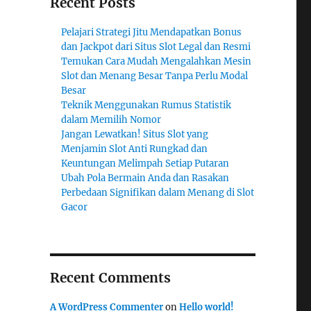
Recent Posts
Pelajari Strategi Jitu Mendapatkan Bonus
dan Jackpot dari Situs Slot Legal dan Resmi
Temukan Cara Mudah Mengalahkan Mesin
Slot dan Menang Besar Tanpa Perlu Modal
Besar
Teknik Menggunakan Rumus Statistik
dalam Memilih Nomor
Jangan Lewatkan! Situs Slot yang
Menjamin Slot Anti Rungkad dan
Keuntungan Melimpah Setiap Putaran
Ubah Pola Bermain Anda dan Rasakan
Perbedaan Signifikan dalam Menang di Slot
Gacor
Recent Comments
A WordPress Commenter
on
Hello world!