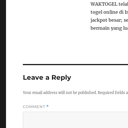
WAKTOGEL telah
togel online di
jackpot besar;
bermain yang lua
Leave a Reply
Your email address will not be published.
Required fields
COMMENT
*