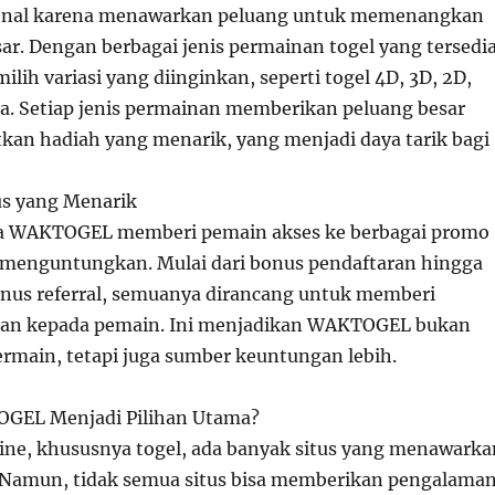
nal karena menawarkan peluang untuk memenangkan
ar. Dengan berbagai jenis permainan togel yang tersedia
lih variasi yang diinginkan, seperti togel 4D, 3D, 2D,
nya. Setiap jenis permainan memberikan peluang besar
an hadiah yang menarik, yang menjadi daya tarik bagi
s yang Menarik
a WAKTOGEL memberi pemain akses ke berbagai promo
menguntungkan. Mulai dari bonus pendaftaran hingga
nus referral, semuanya dirancang untuk memberi
an kepada pemain. Ini menjadikan WAKTOGEL bukan
rmain, tetapi juga sumber keuntungan lebih.
GEL Menjadi Pilihan Utama?
nline, khususnya togel, ada banyak situs yang menawarka
 Namun, tidak semua situs bisa memberikan pengalama