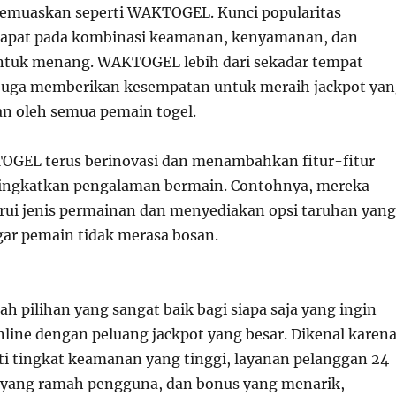
emuaskan seperti WAKTOGEL. Kunci popularitas
pat pada kombinasi keamanan, kenyamanan, dan
untuk menang. WAKTOGEL lebih dari sekadar tempat
 juga memberikan kesempatan untuk meraih jackpot ya
an oleh semua pemain togel.
TOGEL terus berinovasi dan menambahkan fitur-fitur
ingkatkan pengalaman bermain. Contohnya, mereka
ui jenis permainan dan menyediakan opsi taruhan yang
agar pemain tidak merasa bosan.
 pilihan yang sangat baik bagi siapa saja yang ingin
nline dengan peluang jackpot yang besar. Dikenal karen
rti tingkat keamanan yang tinggi, layanan pelanggan 24
 yang ramah pengguna, dan bonus yang menarik,