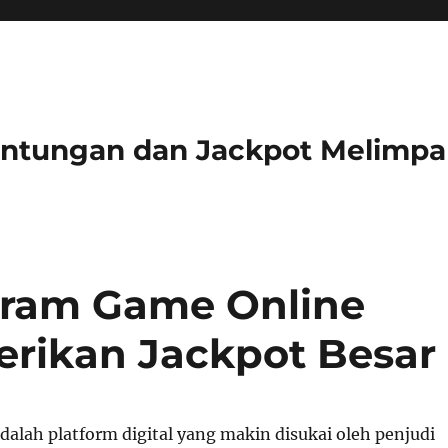
untungan dan Jackpot Melimp
ram Game Online
rikan Jackpot Besar
dalah platform digital yang makin disukai oleh penjudi