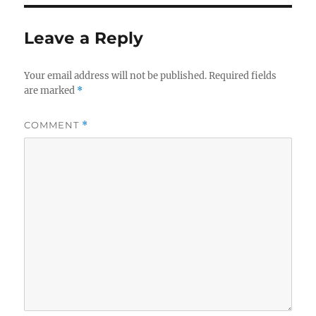
Leave a Reply
Your email address will not be published.
Required fields
are marked
*
COMMENT
*