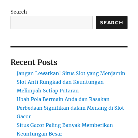
Search
SEARCH
Recent Posts
Jangan Lewatkan! Situs Slot yang Menjamin
Slot Anti Rungkad dan Keuntungan
Melimpah Setiap Putaran
Ubah Pola Bermain Anda dan Rasakan
Perbedaan Signifikan dalam Menang di Slot
Gacor
Situs Gacor Paling Banyak Memberikan
Keuntungan Besar