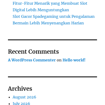
Fitur-Fitur Menarik yang Membuat Slot
Digital Lebih Menguntungkan
Slot Gacor Spadegaming untuk Pengalaman
Bermain Lebih Menyenangkan Harian
Recent Comments
A WordPress Commenter
on
Hello world!
Archives
August 2026
July 2026