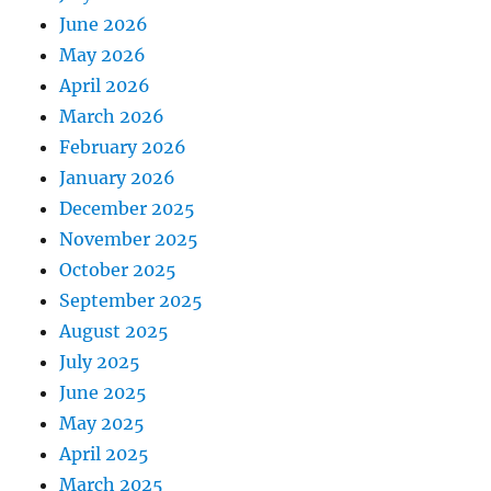
June 2026
May 2026
April 2026
March 2026
February 2026
January 2026
December 2025
November 2025
October 2025
September 2025
August 2025
July 2025
June 2025
May 2025
April 2025
March 2025