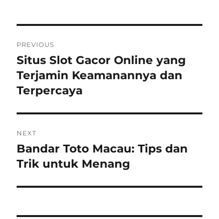
Post
PREVIOUS
navigation
Situs Slot Gacor Online yang
Previous
post:
Terjamin Keamanannya dan
Terpercaya
NEXT
Bandar Toto Macau: Tips dan
Next
post:
Trik untuk Menang