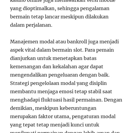
kasino online juga menawarkan versi mobile
yang dioptimalkan, sehingga pengalaman
bermain tetap lancar meskipun dilakukan
dalam perjalanan.
Manajemen modal atau bankroll juga menjadi
aspek vital dalam bermain slot. Para pemain
dianjurkan untuk menetapkan batas
kemenangan dan kekalahan agar dapat
mengendalikan pengeluaran dengan baik.
Strategi pengelolaan modal yang disiplin
membantu menjaga emosi tetap stabil saat
menghadapi fluktuasi hasil permainan. Dengan
demikian, meskipun keberuntungan
merupakan faktor utama, pengaturan modal
yang tepat tetap menjadi kunci untuk