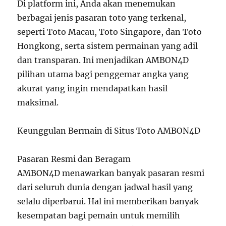
Di platform ini, Anda akan menemukan
berbagai jenis pasaran toto yang terkenal,
seperti Toto Macau, Toto Singapore, dan Toto
Hongkong, serta sistem permainan yang adil
dan transparan. Ini menjadikan AMBON4D
pilihan utama bagi penggemar angka yang
akurat yang ingin mendapatkan hasil
maksimal.
Keunggulan Bermain di Situs Toto AMBON4D
Pasaran Resmi dan Beragam
AMBON4D menawarkan banyak pasaran resmi
dari seluruh dunia dengan jadwal hasil yang
selalu diperbarui. Hal ini memberikan banyak
kesempatan bagi pemain untuk memilih