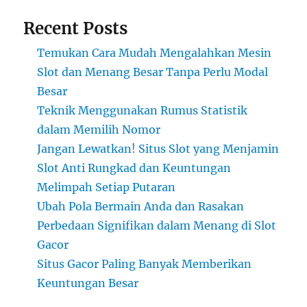
Recent Posts
Temukan Cara Mudah Mengalahkan Mesin
Slot dan Menang Besar Tanpa Perlu Modal
Besar
Teknik Menggunakan Rumus Statistik
dalam Memilih Nomor
Jangan Lewatkan! Situs Slot yang Menjamin
Slot Anti Rungkad dan Keuntungan
Melimpah Setiap Putaran
Ubah Pola Bermain Anda dan Rasakan
Perbedaan Signifikan dalam Menang di Slot
Gacor
Situs Gacor Paling Banyak Memberikan
Keuntungan Besar