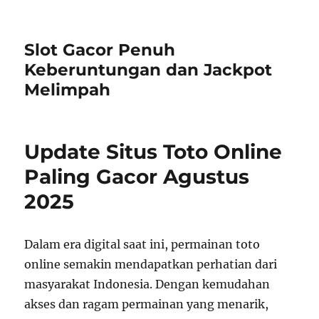
Slot Gacor Penuh
Keberuntungan dan Jackpot
Melimpah
Update Situs Toto Online
Paling Gacor Agustus
2025
Dalam era digital saat ini, permainan toto
online semakin mendapatkan perhatian dari
masyarakat Indonesia. Dengan kemudahan
akses dan ragam permainan yang menarik,